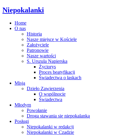
Niepokalanki
Home
O nas
Historia
Nasze miejsce w Kościele
Założyciele
Patronowie
Nasze wartości
S. Urszula Napierska
Życiorys
Proces beatyfikacji
Świadectwa o łaskach
Misja
Dzieło Zawierzenia
O wspólnocie
Świadectwa
Młodym
Powołanie
Droga stawania się niepokalanką
Posługi
Niepokalanki w redakcji
Niepokalanki w Czadzie