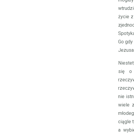
wtrudzi
życie z
zjedno
Spotyk
Go gdy 
Jezusa 
Niestet
się o
rzeczy
rzeczy
nie ist
wiele z
młodego
ciągle 
a wybi