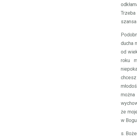
odkłam
Trzeba 
szansa 
Podobno
ducha n
od wie
roku m
niepok
chcesz 
młodość
można z
wychow
że moje
w Bogu.
s. Boże