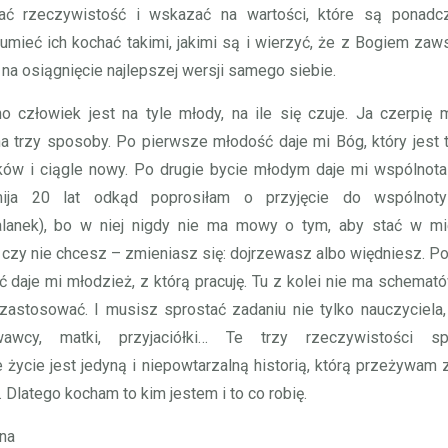
ać rzeczywistość i wskazać na wartości, które są ponadc
umieć ich kochać takimi, jakimi są i wierzyć, że z Bogiem zaw
na osiągnięcie najlepszej wersji samego siebie.
 człowiek jest na tyle młody, na ile się czuje. Ja czerpię
a trzy sposoby. Po pierwsze młodość daje mi Bóg, który jest
ków i ciągle nowy. Po drugie bycie młodym daje mi wspólnota
ija 20 lat odkąd poprosiłam o przyjęcie do wspólnoty
alanek), bo w niej nigdy nie ma mowy o tym, aby stać w mi
czy nie chcesz – zmieniasz się: dojrzewasz albo więdniesz. Po
 daje mi młodzież, z którą pracuję. Tu z kolei nie ma schemató
astosować. I musisz sprostać zadaniu nie tylko nauczyciela,
awcy, matki, przyjaciółki… Te trzy rzeczywistości spr
 życie jest jedyną i niepowtarzalną historią, którą przeżywam 
 Dlatego kocham to kim jestem i to co robię.
na