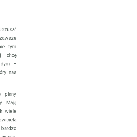
 Jezusa”
 zawsze
nie tym
j – chcę
łodym –
óry nas
e plany
y. Mają
ak wiele
wiciela
 bardzo
świata,