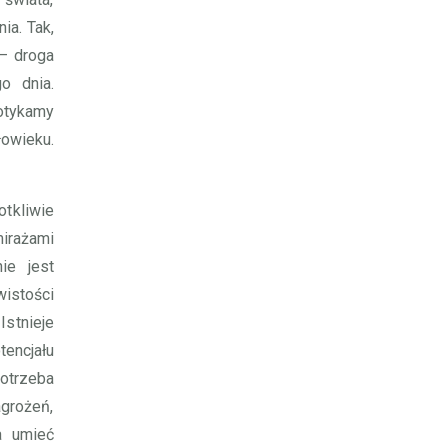
ia. Tak,
 – droga
o dnia.
otykamy
łowieku.
otkliwie
rażami
ie jest
istości
Istnieje
tencjału
potrzeba
agrożeń,
a umieć