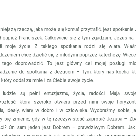
niejszą rzeczą, jaka może się komuś przytrafić, jest spotkanie
ł papież Franciszek. Całkowicie się z tym zgadzam. Jezus na
ił moje życie. Z takiego spotkania rodzi się wiara. Właś
czeniem chcę dzielić się z młodymi poprzez katechezę. Więce
 tego doprowadzić. To jest główny cel mojej posługi m
adzenie do spotkania z Jezusem – Tym, który nas kocha, kt
 który oddał za mnie i za Ciebie swoje życie.
 ludzie są pełni entuzjazmu, życia, radości. Mają swoj
yszłość, która szeroko otwiera przed nimi swoje horyzont
a, ideały, wiarę w dobro i w człowieka. Wyobraźmy sobie, j
y się zmienić, gdy w tę rzeczywistość zaprosić Jezusa – Zba
ści? On sam jeden jest Dobrem – prawdziwym Dobrem. Jak
 młodych zainspirować; jak wiele dać siły do przemieniania 