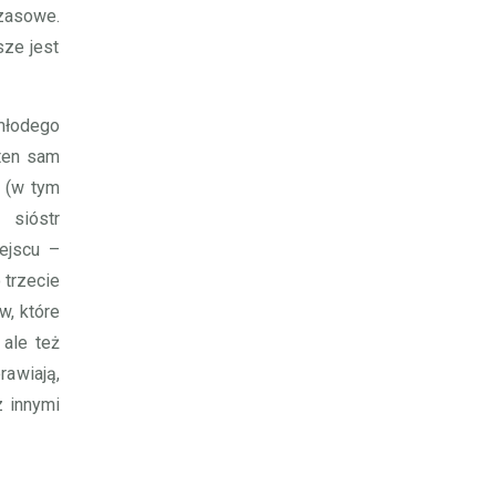
zasowe.
sze jest
 młodego
 ten sam
 (w tym
 sióstr
ejscu –
 trzecie
w, które
 ale też
awiają,
z innymi