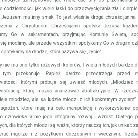
e codzienności; jak wiele łaski do przezwyciężania zła i cierpien
 Jezusem ma inny smak. To jest właśnie droga chrześcijanina
czenia z Chrystusem. Chrześcijanin spotyka Jezusa każdeg
amy Go w sakramentach, przyjmując Komunię Świętą, sp
się modlimy, ale przede wszystkim spotykamy Go w drugim cz
spotykamy na drodze, która nazywa się „życie”.
y nie ma ono tylko różowych kolorów. I wielu młodych bardzo d
 tym przekonuje. Papież bardzo przestrzega przed mi
wistości, którymi próbuje się zwieść młodych. „Młodzież n
wistością, którą można analizować abstrakcyjnie. W rzeczyw
nieje młodzież, ale są ludzie młodzi z ich konkretnym życiem”. 
agrożeń, które mają na celu manipulację i wykorzystanie po
 człowieka, a nie jego integralny rozwój i wzrost. Dlatego 
tych, dla których młodzi są ważni, którzy nauczą ich, jak unikać z
erać mądrze i z pożytkiem doczesnym i wiecznym. Trzeb