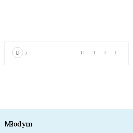
0
Młodym