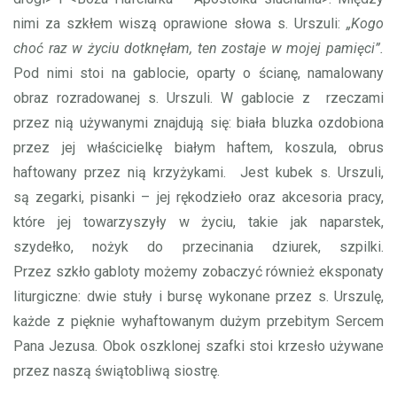
nimi za szkłem wiszą oprawione słowa s. Urszuli:
„Kogo
choć raz w życiu dotknęłam, ten zostaje w mojej pamięci”.
Pod nimi stoi na gablocie, oparty o ścianę, namalowany
obraz rozradowanej s. Urszuli. W gablocie z rzeczami
przez nią używanymi znajdują się: biała bluzka ozdobiona
przez jej właścicielkę białym haftem, koszula, obrus
haftowany przez nią krzyżykami. Jest kubek s. Urszuli,
są zegarki, pisanki – jej rękodzieło oraz akcesoria pracy,
które jej towarzyszyły w życiu, takie jak naparstek,
szydełko, nożyk do przecinania dziurek, szpilki.
Przez szkło gabloty możemy zobaczyć również eksponaty
liturgiczne: dwie stuły i bursę wykonane przez s. Urszulę,
każde z pięknie wyhaftowanym dużym przebitym Sercem
Pana Jezusa. Obok oszklonej szafki stoi krzesło używane
przez naszą świątobliwą siostrę.