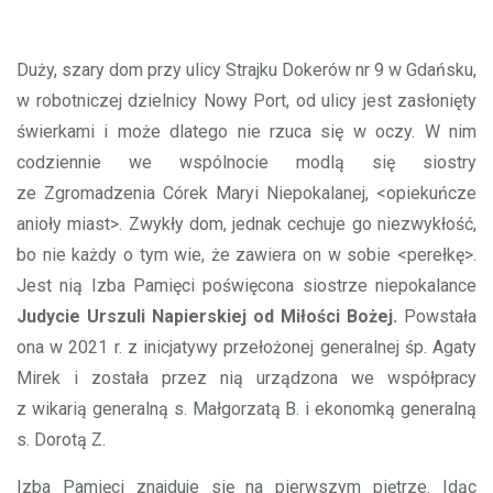
Duży, szary dom przy ulicy Strajku Dokerów nr 9 w Gdańsku,
w robotniczej dzielnicy Nowy Port, od ulicy jest zasłonięty
świerkami i może dlatego nie rzuca się w oczy. W nim
codziennie we wspólnocie modlą się siostry
ze Zgromadzenia Córek Maryi Niepokalanej, <opiekuńcze
anioły miast>. Zwykły dom, jednak cechuje go niezwykłość,
bo nie każdy o tym wie, że zawiera on w sobie <perełkę>.
Jest nią Izba Pamięci poświęcona siostrze niepokalance
Judycie Urszuli Napierskiej od Miłości Bożej.
Powstała
ona w 2021 r. z inicjatywy przełożonej generalnej śp. Agaty
Mirek i została przez nią urządzona we współpracy
z wikarią generalną s. Małgorzatą B. i ekonomką generalną
s. Dorotą Z.
Izba Pamięci znajduje się na pierwszym piętrze. Idąc