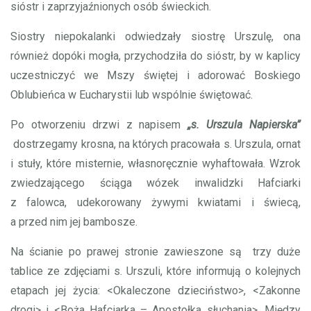
sióstr i zaprzyjaźnionych osób świeckich.
Siostry niepokalanki odwiedzały siostrę Urszulę, ona
również dopóki mogła, przychodziła do sióstr, by w kaplicy
uczestniczyć we Mszy świętej i adorować Boskiego
Oblubieńca w Eucharystii lub wspólnie świętować.
Po otworzeniu drzwi z napisem
„s. Urszula Napierska”
dostrzegamy krosna, na których pracowała s. Urszula, ornat
i stuły, które misternie, własnoręcznie wyhaftowała. Wzrok
zwiedzającego ściąga wózek inwalidzki Hafciarki
z falowca, udekorowany żywymi kwiatami i świecą,
a przed nim jej bambosze.
Na ścianie po prawej stronie zawieszone są trzy duże
tablice ze zdjęciami s. Urszuli, które informują o kolejnych
etapach jej życia: <Okaleczone dzieciństwo>, <Zakonne
drogi> i <Boża Hafciarka – Apostołka słuchania>. Między