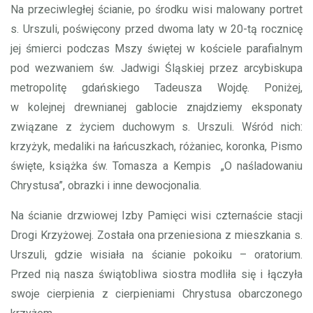
Na przeciwległej ścianie, po środku wisi malowany portret
s. Urszuli, poświęcony przed dwoma laty w 20-tą rocznicę
jej śmierci podczas Mszy świętej w kościele parafialnym
pod wezwaniem św. Jadwigi Śląskiej przez arcybiskupa
metropolitę gdańskiego Tadeusza Wojdę. Poniżej,
w kolejnej drewnianej gablocie znajdziemy eksponaty
związane z życiem duchowym s. Urszuli. Wśród nich:
krzyżyk, medaliki na łańcuszkach, różaniec, koronka, Pismo
święte, książka św. Tomasza a Kempis „O naśladowaniu
Chrystusa”, obrazki i inne dewocjonalia.
Na ścianie drzwiowej Izby Pamięci wisi czternaście stacji
Drogi Krzyżowej. Została ona przeniesiona z mieszkania s.
Urszuli, gdzie wisiała na ścianie pokoiku – oratorium.
Przed nią nasza świątobliwa siostra modliła się i łączyła
swoje cierpienia z cierpieniami Chrystusa obarczonego